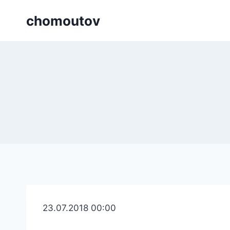
Přeskočit
chomoutov
na
obsah
23.07.2018 00:00