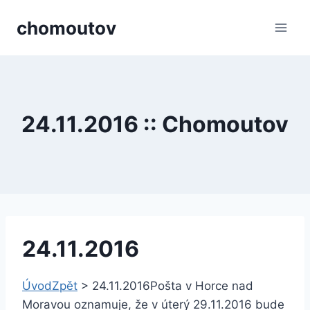
Přeskočit
chomoutov
na
obsah
24.11.2016 :: Chomoutov
24.11.2016
Úvod
Zpět
>
24.11.2016
Pošta v Horce nad
Moravou oznamuje, že v úterý 29.11.2016 bude