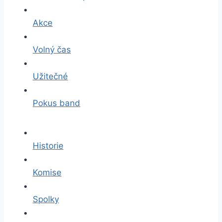
Akce
Volný čas
Užitečné
Pokus band
Historie
Komise
Spolky