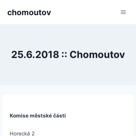
Přeskočit
chomoutov
na
obsah
25.6.2018 :: Chomoutov
Komise městské části
Horecká 2