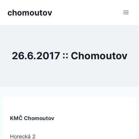
Přeskočit
chomoutov
na
obsah
26.6.2017 :: Chomoutov
KMČ Chomoutov
Horecká 2