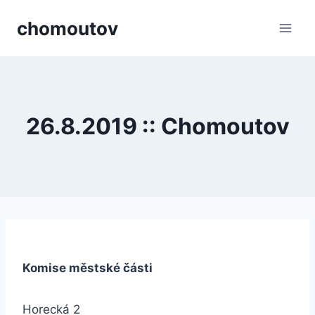
Přeskočit
chomoutov
na
obsah
26.8.2019 :: Chomoutov
Komise městské části
Horecká 2