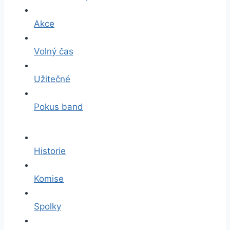
Akce
Volný čas
Užitečné
Pokus band
Historie
Komise
Spolky