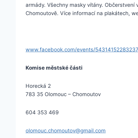
armády. Všechny masky vítány. Občerstvení v 
Chomoutově. Více informací na plakátech, w
www.facebook.com/events/54314152283237
Komise městské části
Horecká 2
783 35 Olomouc – Chomoutov
604 353 469
olomouc.chomoutov@gmail.com