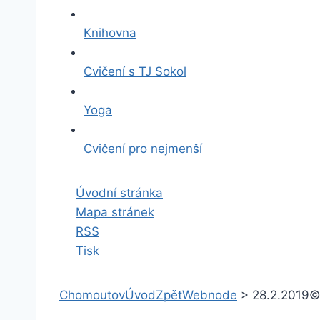
Knihovna
Cvičení s TJ Sokol
Yoga
Cvičení pro nejmenší
Úvodní stránka
Mapa stránek
RSS
Tisk
Chomoutov
Úvod
Zpět
Webnode
>
28.2.2019
©