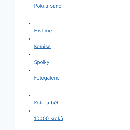
Pokus band
Historie
Komise
Spolky
Fotogalerie
Kokina běh
10000 kroků