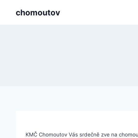
Přeskočit
chomoutov
na
obsah
KMČ Chomoutov Vás srdečně zve na chomoutov