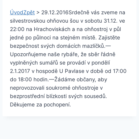
Úvod
Zpět
>
29.12.2016
Srdečně vás zveme na
silvestrovskou ohňovou šou v sobotu 31.12. ve
22:00 na Hrachoviskách a na ohňostroj v půl
jedné po půlnoci na stejném místě. Zajistěte
bezpečnost svých domácích mazlíčků.
—
Upozorňujeme naše rybáře, že sběr řádně
vyplněných sumářů se provádí v pondělí
2.1.2017 v hospodě U Pavlase v době od 17:00
do 18:00 hodin.
—
Žádáme občany, aby
neprovozovali soukromé ohňostroje v
bezprostřední blízkosti svých sousedů.
Děkujeme za pochopení.