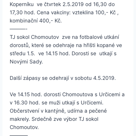
Koperníku ve čtvrtek 2.5.2019 od 16,30 do
17,30 hod. Cena vakciny: vzteklina 100,- Kč ,
kombinační 400,- Kč.
———-
TJ sokol Chomoutov zve na fotbalové utkání
dorostů, které se odehraje na hřišti kopané ve
středu 1.5. ve 14.15 hod. Dorosti se utkají s
Novými Sady.
Další zápasy se odehrají v sobotu 4.5.2019.
Ve 14.15 hod. dorosti Chomoutova s Určicemi a
v 16.30 hod. se muži utkají s Určicemi.
Občerstvení v kantýně, udírna a pečené
makrely. Srdečně zve výbor TJ sokol
Chomoutov.
———–