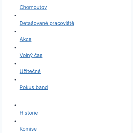
Chomoutov
Detašované pracoviště
Akce
Volný čas
Užitečné
Pokus band
Historie
Komise