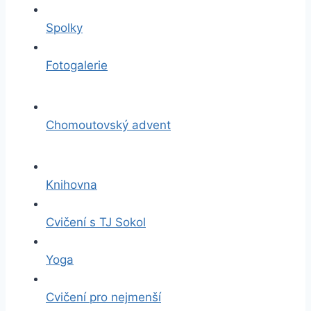
Spolky
Fotogalerie
Chomoutovský advent
Knihovna
Cvičení s TJ Sokol
Yoga
Cvičení pro nejmenší