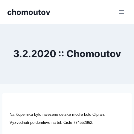
Přeskočit
chomoutov
na
obsah
3.2.2020 :: Chomoutov
Na Koperniku bylo nalezeno detske modre kolo Olpran.
Vyzvednuti po domluve na tel. Cisle 774552862.