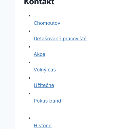
Kontakt
Chomoutov
Detašované pracoviště
Akce
Volný čas
Užitečné
Pokus band
Historie