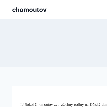
Přeskočit
chomoutov
na
obsah
TJ Sokol Chomoutov zve všechny rodiny na Dětský den, k