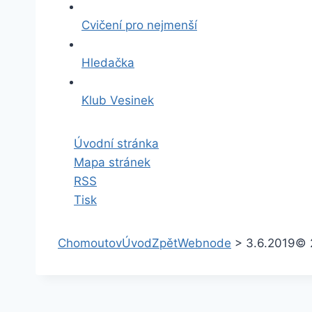
Cvičení pro nejmenší
Hledačka
Klub Vesinek
Úvodní stránka
Mapa stránek
RSS
Tisk
Chomoutov
Úvod
Zpět
Webnode
>
3.6.2019
© 