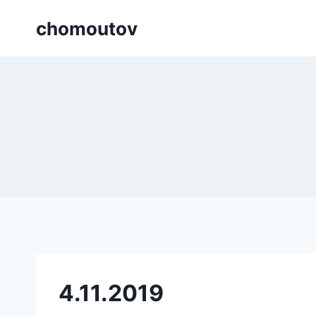
Přeskočit
chomoutov
na
obsah
4.11.2019