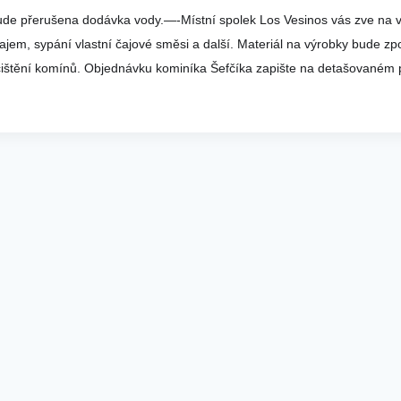
ude přerušena dodávka vody.
—-
Místní spolek Los Vesinos vás zve na v
čajem, sypání vlastní čajové směsi a další. Materiál na výrobky bude z
 čištění komínů. Objednávku kominíka Šefčíka zapište na detašovaném p