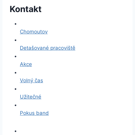
Kontakt
Chomoutov
Detašované pracoviště
Akce
Volný čas
Užitečné
Pokus band