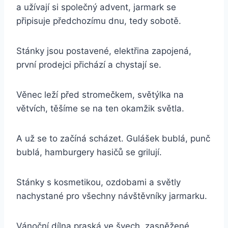
a užívají si společný advent, jarmark se
připisuje předchozímu dnu, tedy sobotě.
Stánky jsou postavené, elektřina zapojená,
první prodejci přichází a chystají se.
Věnec leží před stromečkem, světýlka na
větvích, těšíme se na ten okamžik světla.
A už se to začíná scházet. Gulášek bublá, punč
bublá, hamburgery hasičů se grilují.
Stánky s kosmetikou, ozdobami a světly
nachystané pro všechny návštěvníky jarmarku.
Vánoční dílna praská ve švech, zasněžené