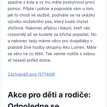
spadne z kola a vy mu máte poskytnout první
pomoc. Přijde i policie a popovídá vám o tom,
jak to chodí ve službě, podíváte se na ukázku
výcviku služebního psa, který bude chytat
zločince. Nakonec přijdou i klauni, kteří vás
rozesmějí až se budete za břicha popadat. No
a nakonec tady máme něco pro dospěláky v
podobě živé hudby sklupiny Aku Lumen. Máte
se věru na co těšit. Tak vemte rodiče s sebou
ať nesedí pořád doma.
Záchranáři.png (577408)
Akce pro děti a rodiče:
Odpoledne se