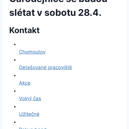
slétat v sobotu 28.4.
Kontakt
Chomoutov
Detašované pracoviště
Akce
Volný čas
Užitečné