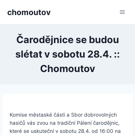
Přeskočit
chomoutov
na
obsah
Čarodějnice se budou
slétat v sobotu 28.4. ::
Chomoutov
Komise městaské části a Sbor dobrovolných
hasičů vás zvou na tradiční Pálení čarodějnic,
které se uskuteční v sobotu 28.4. od 16:00 na