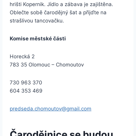
hrišti Kopernik. Jídlo a zábava je zajištěna.
Oblečte sobě čarodějný šat a přijďte na
strašlivou tancovačku.
Komise městské části
Horecká 2
783 35 Olomouc – Chomoutov
730 963 370
604 353 469
predseda.chomoutov@gmail.com
Čarodějnice se budou