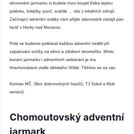
skromném jarmarku si budete moci koupit třeba teplou
polévku, koláčky, punč, svařák … vše z lokálních zdrojů.
Začínající adventní svátky nám přijde slavnostně zahájit pan
farář z Horky nad Moravou.
Poté se budeme potkávat každou adventní neděli při
zapalování svíčky na věnci a zdobení stromečku. Místo
konání jarmarku i adventních setkávání je ma
Hrachoviskách vedle dětského hřiště. Těšíme se na vás.
Komise MČ, Sbor dobrovolných hasičů, TJ Sokol a Klub
seniorů.
Chomoutovský adventní
jarmark