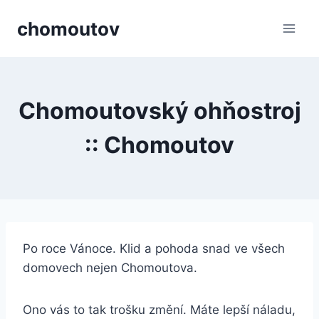
Přeskočit
chomoutov
na
obsah
Chomoutovský ohňostroj
:: Chomoutov
Po roce Vánoce. Klid a pohoda snad ve všech
domovech nejen Chomoutova.
Ono vás to tak trošku změní. Máte lepší náladu,