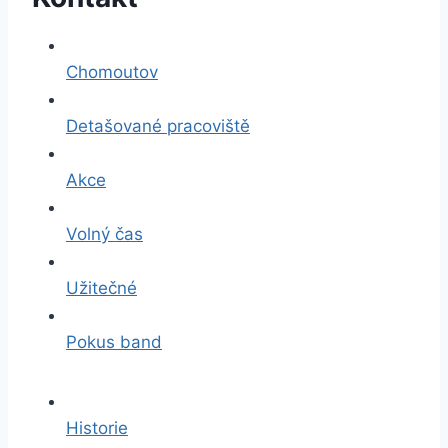
Chomoutov
Detašované pracoviště
Akce
Volný čas
Užitečné
Pokus band
Historie