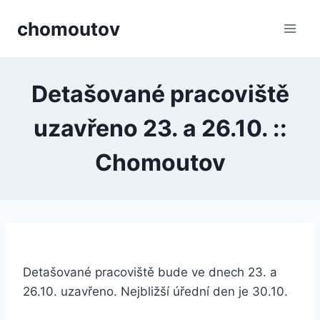
Přeskočit
chomoutov
na
obsah
Detašované pracoviště
uzavřeno 23. a 26.10. ::
Chomoutov
Detašované pracoviště bude ve dnech 23. a
26.10. uzavřeno. Nejbližší úřední den je 30.10.