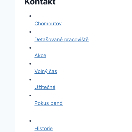
Kontakt
Chomoutov
Detašované pracoviště
Akce
Volný čas
Užitečné
Pokus band
Historie