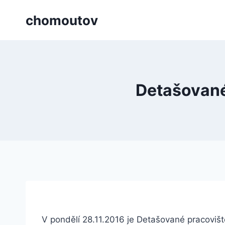
Přeskočit
chomoutov
na
obsah
Detašované
V pondělí 28.11.2016 je Detašované pracovišt