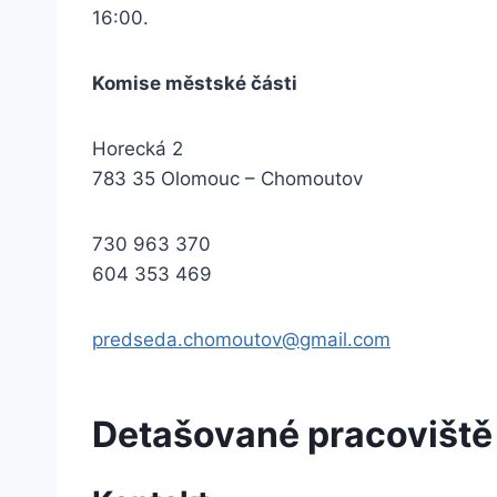
16:00.
Komise městské části
Horecká 2
783 35 Olomouc – Chomoutov
730 963 370
604 353 469
predseda.chomoutov@gmail.com
Detašované pracoviště 