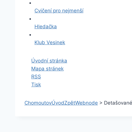
Cvičení pro nejmenší
Hledačka
Klub Vesinek
Úvodní stránka
Mapa stránek
RSS
Tisk
Chomoutov
Úvod
Zpět
Webnode
>
Detašované 