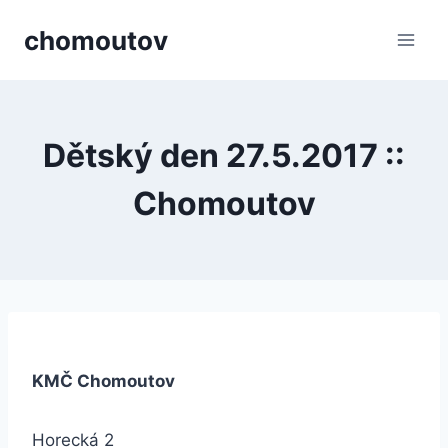
Přeskočit
chomoutov
na
obsah
Dětský den 27.5.2017 ::
Chomoutov
KMČ Chomoutov
Horecká 2