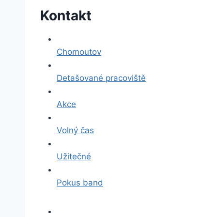
Kontakt
Chomoutov
Detašované pracoviště
Akce
Volný čas
Užitečné
Pokus band