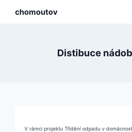
Přeskočit
chomoutov
na
obsah
Distibuce nádob
V rámci projektu Třídění odpadu v domácnost