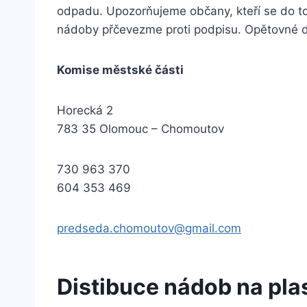
odpadu. Upozorňujeme občany, kteří se do to
nádoby přčevezme proti podpisu. Opětovné 
Komise městské části
Horecká 2
783 35 Olomouc – Chomoutov
730 963 370
604 353 469
predseda.chomoutov@gmail.com
Distibuce nádob na pla