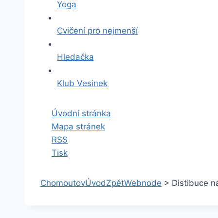
Yoga
Cvičení pro nejmenší
Hledačka
Klub Vesinek
Úvodní stránka
Mapa stránek
RSS
Tisk
Chomoutov
Úvod
Zpět
Webnode
>
Distibuce n