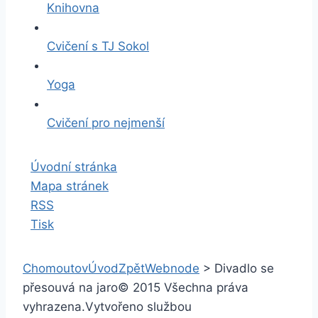
Knihovna
Cvičení s TJ Sokol
Yoga
Cvičení pro nejmenší
Úvodní stránka
Mapa stránek
RSS
Tisk
Chomoutov
Úvod
Zpět
Webnode
>
Divadlo se
přesouvá na jaro
© 2015 Všechna práva
vyhrazena.
Vytvořeno službou