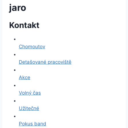
jaro
Kontakt
Chomoutov
Detašované pracoviště
Akce
Volný čas
Užitečné
Pokus band