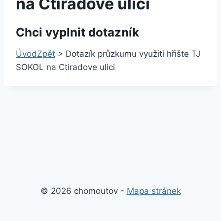
na Ctiradove ulici
Chci vyplnit dotazník
Úvod
Zpět
>
Dotazík průzkumu využití hřište TJ
SOKOL na Ctiradove ulici
© 2026 chomoutov -
Mapa stránek