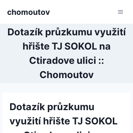
Přeskočit
chomoutov
na
obsah
Dotazík průzkumu využití
hřište TJ SOKOL na
Ctiradove ulici ::
Chomoutov
Dotazík průzkumu
využití hřište TJ SOKOL