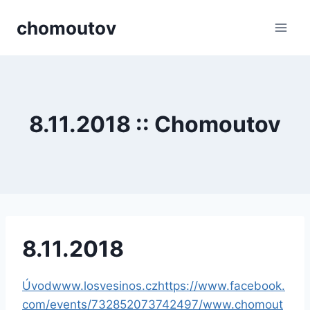
Přeskočit
chomoutov
na
obsah
8.11.2018 :: Chomoutov
8.11.2018
Úvod
www.losvesinos.cz
https://www.facebook.
com/events/732852073742497/
www.chomout