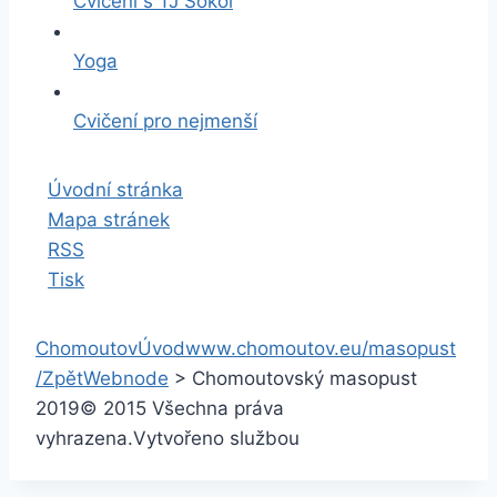
Cvičení s TJ Sokol
Yoga
Cvičení pro nejmenší
Úvodní stránka
Mapa stránek
RSS
Tisk
Chomoutov
Úvod
www.chomoutov.eu/masopust
/
Zpět
Webnode
>
Chomoutovský masopust
2019
© 2015 Všechna práva
vyhrazena.
Vytvořeno službou