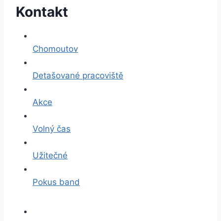
Kontakt
Chomoutov
Detašované pracoviště
Akce
Volný čas
Užitečné
Pokus band