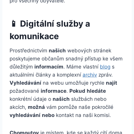
pro všechny obyvatele.
📱 Digitální služby a
komunikace
Prostřednictvím
našich
webových stránek
poskytujeme občanům snadný přístup ke všem
důležitým
informacím
. Máme vlastní
blog
s
aktuálními články a komplexní
archiv
zpráv.
Vyhledávání
na webu umožňuje rychle
najít
požadované
informace
.
Pokud
hledáte
konkrétní údaje o
našich
službách nebo
akcích,
možná
vám pomůže naše pokročilé
vyhledávání
nebo
kontakt na naši komisi.
Chomoutov
je místem, kde se každý cítí doma.