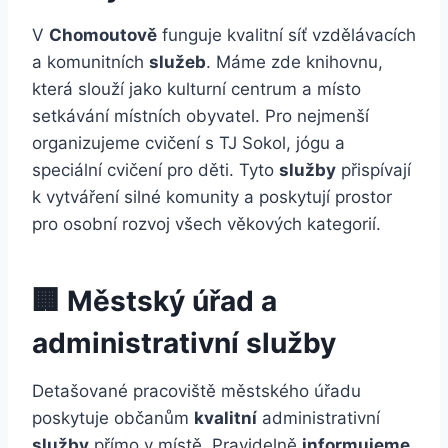
V
Chomoutově
funguje kvalitní síť vzdělávacích
a komunitních
služeb
. Máme zde knihovnu,
která slouží jako kulturní centrum a místo
setkávání místních obyvatel. Pro nejmenší
organizujeme cvičení s TJ Sokol, jógu a
speciální cvičení pro děti. Tyto
služby
přispívají
k vytváření silné komunity a poskytují prostor
pro osobní rozvoj všech věkových kategorií.
🏢 Městský úřad a
administrativní služby
Detašované pracoviště městského úřadu
poskytuje občanům
kvalitní
administrativní
služby
přímo v místě. Pravidelně
informujeme